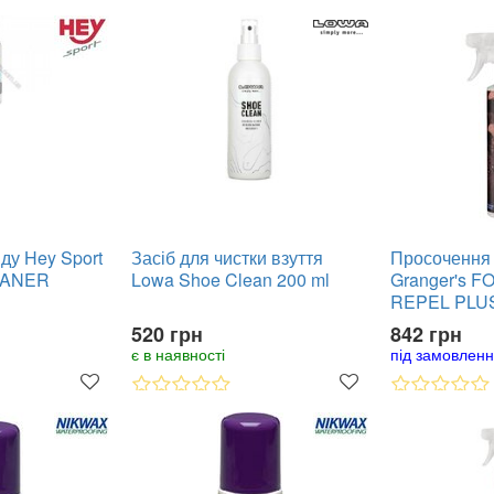
яду Hey Sport
Засіб для чистки взуття
Просочення 
EANER
Lowa Shoe Clean 200 ml
Granger's 
REPEL PLU
520 грн
842 грн
є в наявності
під замовлен