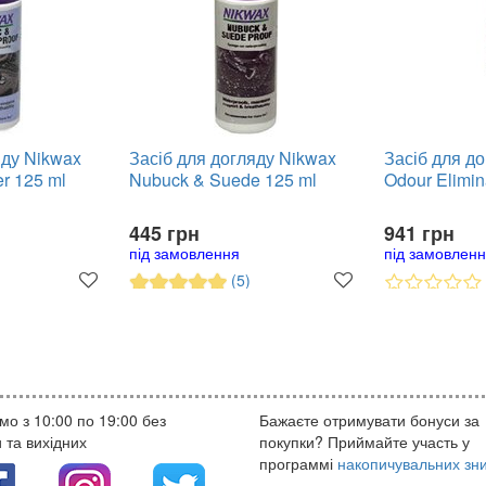
яду Nikwax
Засіб для догляду Nikwax
Засіб для до
er 125 ml
Nubuck & Suede 125 ml
Odour Elimin
445 грн
941 грн
під замовлення
під замовлен
(5)
о з 10:00 по 19:00 без
Бажаєте отримувати бонуси за
 та вихідних
покупки? Приймайте участь у
программі
накопичувальних зн