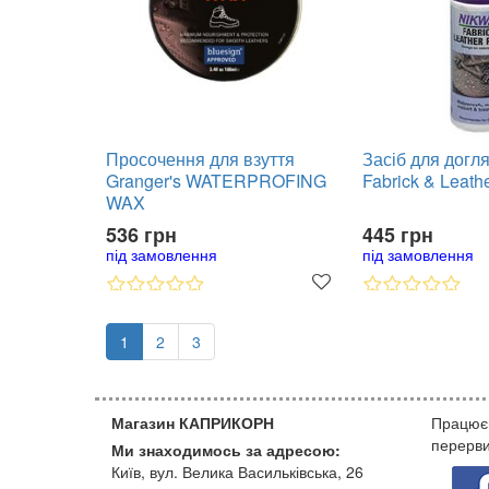
Просочення для взуття
Засіб для догл
Granger's WATERPROFING
Fabrick & Leath
WAX
536 грн
445 грн
під замовлення
під замовлення
1
2
3
Магазин КАПРИКОРН
Працюєм
перерви
Ми знаходимось за адресою:
Київ, вул. Велика Васильківська, 26