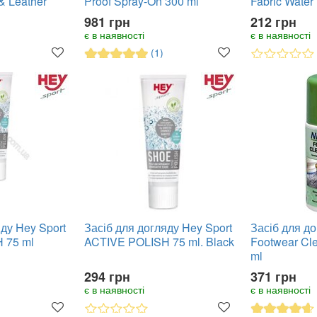
& Leather
Proof Spray-On 300 ml
Fabric Water
981 грн
212 грн
є в наявності
є в наявності
(1)
яду Hey Sport
Засіб для догляду Hey Sport
Засіб для д
 75 ml
ACTIVE POLISH 75 ml. Black
Footwear Cl
ml
294 грн
371 грн
є в наявності
є в наявності