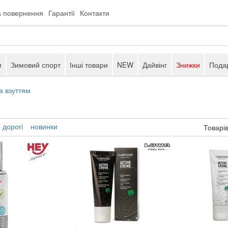
а повернення
Гарантії
Контакти
м
Зимовий спорт
Інші товари
NEW
Дайвінг
Знижки
Подар
а взуттям
дорогі
новинки
Товарів