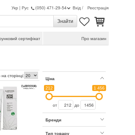
Укр
|
Рус
(050) 471-29-54
Вхід
/
Реєстрація
унковий сертифікат
Про магазин
 на сторінці:
Ціна
212
1 456
от
до
Бренди
Тип товару