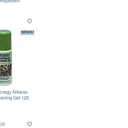
 Repellent
огляду Nikwax
eaning Gel 125
(3)