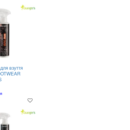
для взуття
FOOTWEAR
S
ня