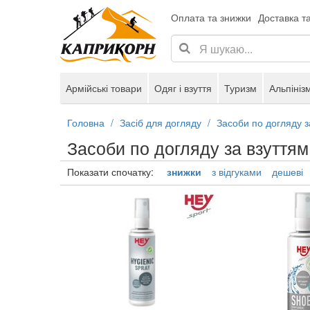
Оплата та знижки
Доставка т
Армійські товари
Одяг і взуття
Туризм
Альпініз
Головна
Засіб для догляду
Засоби по догляду з
Засоби по догляду за взуттям
Показати спочатку:
знижки
з відгуками
дешеві