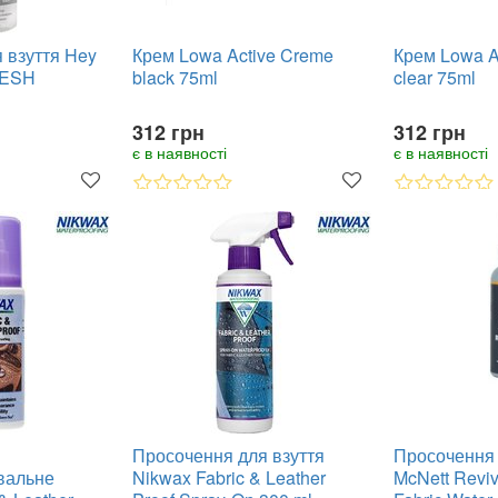
 взуття Hey
Крем Lowa Active Creme
Крем Lowa A
RESH
black 75ml
clear 75ml
312 грн
312 грн
є в наявності
є в наявності
Просочення для взуття
Просочення 
вальне
Nikwax Fabric & Leather
McNett Revi