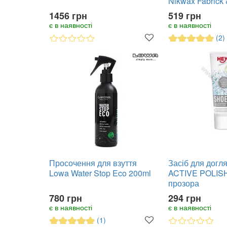
Nikwax Fabrick 
Spray-on
1456 грн
519 грн
є в наявності
є в наявності
(2)
Просочення для взуття
Засіб для догл
Lowa Water Stop Eco 200ml
ACTIVE POLISH
прозора
780 грн
294 грн
є в наявності
є в наявності
(1)