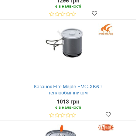
1296 грн
є в наявності
Казанок Fire Maple FMC-XK6 з
теплообмінником
1013 грн
є в наявності