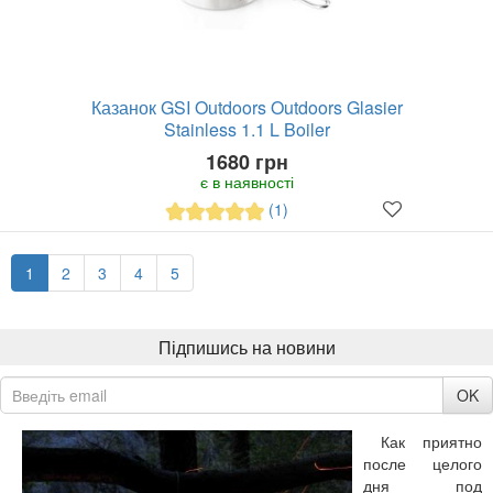
Казанок GSI Outdoors Outdoors Glasier
Stainless 1.1 L Boiler
1680 грн
є в наявності
(1)
1
2
3
4
5
Підпишись на новини
OK
Как приятно
после целого
дня под