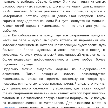
правильно выбрать объем. Котелок 3 литра – один из самых
распространенных вариантов. Его вполне хватит для компании
из 4-5 человек. Котелки различаются по форме, габаритам и
материалам. Котелок чугунный давно стал историей. Такой
вариант подойдет только, если Вы путешествуете на машине.
Классический вариант использования – котелок для ухи на
рыбалке.
Если Вы собираетесь в поход, где все снаряжение придется
нести на себе – нужно выбирать котелок из нержавейки или
котелок алюминиевый. Котелок нержавеющий будет весить чуть
больше, но более надежный и легко чиститься в походных
условиях. Котелок туристический алюминиевый чуть легче, но
более подвержен деформированию, а также требует более
тщательного ухода.
Отдельно можно выделить модели из анодированного
алюминия. Такие походные котелки рекомендуется
использовать только на горелке, поскольку на костре дно
покрывается толстым слоем нагара, который сложно очистить.
Для длительного сложного путешествия, где важен каждый
грамм снаряжения незаменимым станет котелок туристический
титановый. Но титановая посуда стоит на порядок выше посуды
из вышеперечисленных материалов. Для экономии места в
рюкзаке
, производители делают туристические котелки со