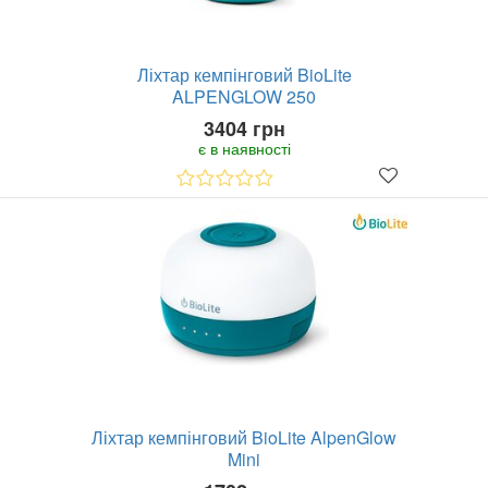
Ліхтар кемпінговий BioLite
ALPENGLOW 250
3404 грн
є в наявності
Ліхтар кемпінговий BioLite AlpenGlow
Mini