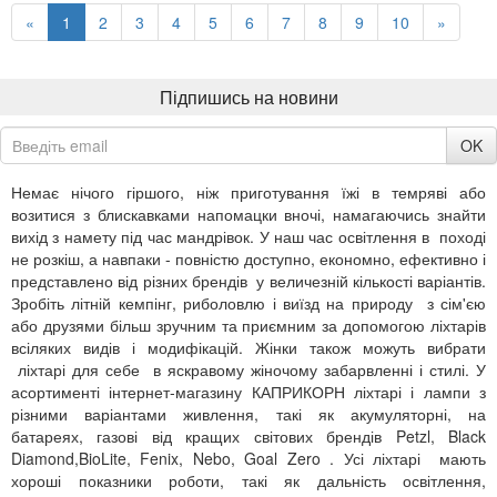
«
1
2
3
4
5
6
7
8
9
10
»
Підпишись на новини
OK
Немає нічого гіршого, ніж приготування їжі в темряві або
возитися з блискавками напомацки вночі, намагаючись знайти
вихід з намету під час мандрівок. У наш час освітлення в поході
не розкіш, а навпаки - повністю доступно, економно, ефективно і
представлено від різних брендів у величезній кількості варіантів.
Зробіть літній кемпінг, риболовлю і виїзд на природу з сім'єю
або друзями більш зручним та приємним за допомогою ліхтарів
всіляких видів і модифікацій. Жінки також можуть вибрати
ліхтарі для себе в яскравому жіночому забарвленні і стилі. У
асортименті інтернет-магазину КАПРИКОРН ліхтарі і лампи з
різними варіантами живлення, такі як акумуляторні, на
батареях, газові від кращих світових брендів Petzl, Black
Diamond,BioLite, Fenix, Nebo, Goal Zero . Усі ліхтарі мають
хороші показники роботи, такі як дальність освітлення,