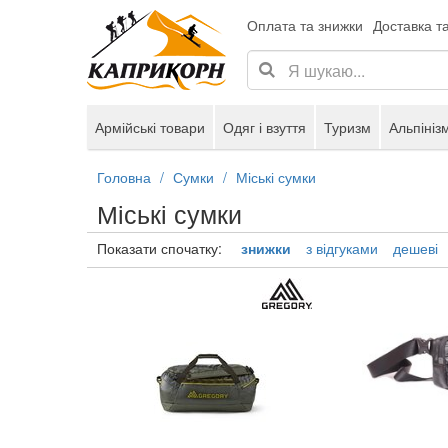
Оплата та знижки
Доставка т
Армійські товари
Одяг і взуття
Туризм
Альпініз
Головна
Сумки
Міські сумки
Міські сумки
Показати спочатку:
знижки
з відгуками
дешеві