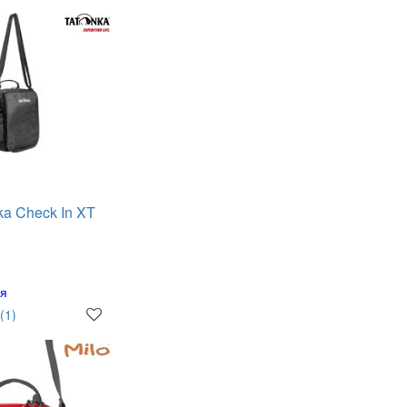
ka Check In XT
ня
(1)