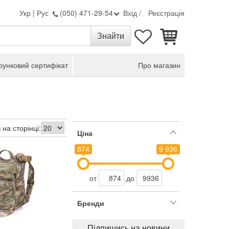
Укр
|
Рус
(050) 471-29-54
Вхід
/
Реєстрація
унковий сертифікат
Про магазин
 на сторінці:
Ціна
874
9 936
от
до
Бренди
Підпишись на новини