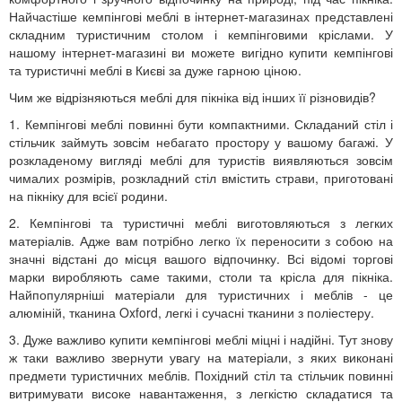
Найчастіше кемпінгові меблі в інтернет-магазинах представлені
складним туристичним столом і кемпінговими кріслами. У
нашому інтернет-магазині ви можете вигідно купити кемпінгові
та туристичні меблі в Києві за дуже гарною ціною.
Чим же відрізняються меблі для пікніка від інших її різновидів?
1. Кемпінгові меблі повинні бути компактними. Складаний стіл і
стільчик займуть зовсім небагато простору у вашому багажі. У
розкладеному вигляді меблі для туристів виявляються зовсім
чималих розмірів, розкладний стіл вмістить страви, приготовані
на пікніку для всієї родини.
2. Кемпінгові та туристичні меблі виготовляються з легких
матеріалів. Адже вам потрібно легко їх переносити з собою на
значні відстані до місця вашого відпочинку. Всі відомі торгові
марки виробляють саме такими, столи та крісла для пікніка.
Найпопулярніші матеріали для туристичних і меблів - це
алюміній, тканина Oxford, легкі і сучасні тканини з поліестеру.
3. Дуже важливо купити кемпінгові меблі міцні і надійні. Тут знову
ж таки важливо звернути увагу на матеріали, з яких виконані
предмети туристичних меблів. Похідний стіл та стільчик повинні
витримувати високе навантаження, з легкістю складатися та