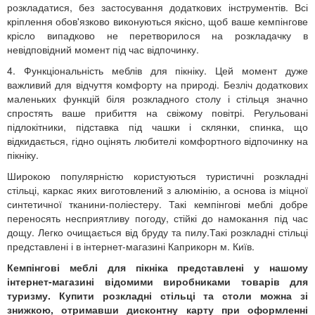
розкладатися, без застосування додаткових інструментів. Всі
кріплення обов'язково виконуються якісно, ​​щоб ваше кемпінгове
крісло випадково не перетворилося на розкладачку в
невідповідний момент під час відпочинку.
4. Функціональність меблів для пікніку. Цей момент дуже
важливий для відчуття комфорту на природі. Безліч додаткових
маленьких функцій біля розкладного столу і стільця значно
спростять ваше прибиття на свіжому повітрі. Регульовані
підлокітники, підставка під чашки і склянки, спинка, що
відкидається, гідно оцінять любителі комфортного відпочинку на
пікніку.
Широкою популярністю користуються туристичні розкладні
стільці, каркас яких виготовлений з алюмінію, а основа із міцної
синтетичної тканини-поліестеру. Такі кемпінгові меблі добре
переносять несприятливу погоду, стійкі до намокання під час
дощу. Легко очищається від бруду та пилу.Такі розкладні стільці
представлені і в інтернет-магазині Каприкорн м. Київ.
Кемпінгові меблі для пікніка представлені у нашому
інтернет-магазині відомими виробниками товарів для
туризму. Купити розкладні стільці та столи можна зі
знижкою, отримавши дисконтну карту при оформленні