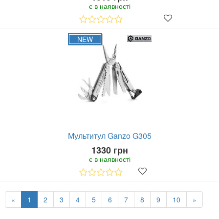
є в наявності
NEW
Мультитул Ganzo G305
1330 грн
є в наявності
«
1
2
3
4
5
6
7
8
9
10
»