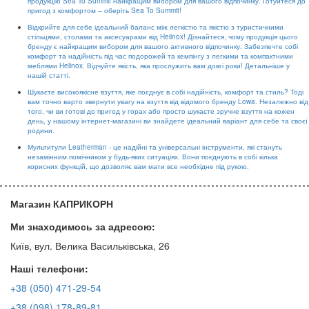
продукцію Sea To Summit найкращим вибором для вашого відпочинку. Готуйтеся до
пригод з комфортом – оберіть Sea To Summit!
Відкрийте для себе ідеальний баланс між легкістю та якістю з туристичними
стільцями, столами та аксесуарами від Helinox! Дізнайтеся, чому продукція цього
бренду є найкращим вибором для вашого активного відпочинку. Забезпечте собі
комфорт та надійність під час подорожей та кемпінгу з легкими та компактними
меблями Helinox. Відчуйте якість, яка прослужить вам довгі роки! Детальніше у
нашій статті.
Шукаєте високоякісне взуття, яке поєднує в собі надійність, комфорт та стиль? Тоді
вам точно варто звернути увагу на взуття від відомого бренду Lowa. Незалежно від
того, чи ви готові до пригод у горах або просто шукаєте зручне взуття на кожен
день, у нашому інтернет-магазині ви знайдете ідеальний варіант для себе та своєї
родини.
Мультитули Leatherman - це надійні та універсальні інструменти, які стануть
незамінним помічником у будь-яких ситуаціях. Вони поєднують в собі кілька
корисних функцій, що дозволяє вам мати все необхідне під рукою.
Магазин КАПРИКОРН
Ми знаходимось за адресою:
Київ, вул. Велика Васильківська, 26
Наші телефони:
+38 (050) 471-29-54
+38 (098) 178-89-81