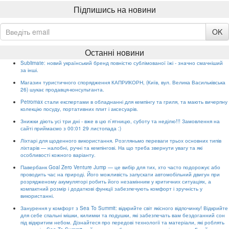
Підпишись на новини
OK
Останні новини
Sublimate: новий український бренд повністю сублімованої їжі - значно смачніший
за інші.
Магазин туристичного спорядження КАПРИКОРН, (Київ, вул. Велика Васильківська
26) шукає продавця-консультанта.
Petromax стали експертами в обладнанні для кемпінгу та гриля, та мають вичерпну
колекцію посуду, портативних плит і аксесуарів.
Знижки діють усі три дні - вже в цю п`ятницю, суботу та неділю!!! Замовлення на
сайті приймаємо з 00:01 29 листопада :)
Ліхтарі для щоденного використання. Розгляньмо переваги трьох основних типів
ліхтарів — налобні, ручні та кемпінгові. На що треба звернути увагу та які
особливості кожного варіанту.
Павербанк Goal Zero Venture Jump — це вибір для тих, хто часто подорожує або
проводить час на природі. Його можливість запускати автомобільний двигун при
розрядженому акумуляторі робить його незамінним у критичних ситуаціях, а
компактний розмір і додаткові функції забезпечують комфорт і зручність у
використанні.
Занурення у комфорт з Sea To Summit: відкрийте світ якісного відпочинку! Відкрийте
для себе спальні мішки, килимки та подушки, які забезпечать вам бездоганний сон
під відкритим небом. Дізнайтеся про передові технології та матеріали, які роблять