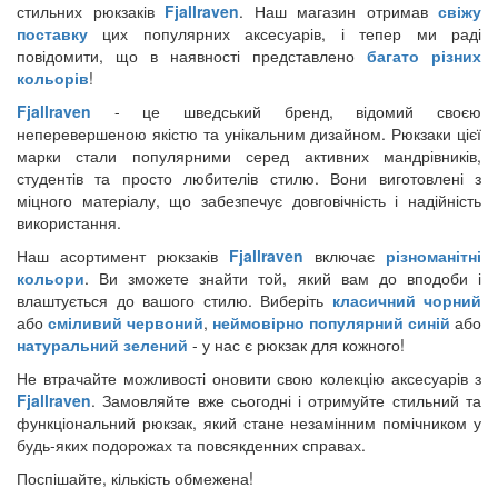
стильних рюкзаків
Fjallraven
. Наш магазин отримав
свіжу
поставку
цих популярних аксесуарів, і тепер ми раді
повідомити, що в наявності представлено
багато різних
кольорів
!
Fjallraven
- це шведський бренд, відомий своєю
неперевершеною якістю та унікальним дизайном. Рюкзаки цієї
марки стали популярними серед активних мандрівників,
студентів та просто любителів стилю. Вони виготовлені з
міцного матеріалу, що забезпечує довговічність і надійність
використання.
Наш асортимент рюкзаків
Fjallraven
включає
різноманітні
кольори
. Ви зможете знайти той, який вам до вподоби і
влаштується до вашого стилю. Виберіть
класичний чорний
або
сміливий червоний
,
неймовірно популярний синій
або
натуральний зелений
- у нас є рюкзак для кожного!
Не втрачайте можливості оновити свою колекцію аксесуарів з
Fjallraven
. Замовляйте вже сьогодні і отримуйте стильний та
функціональний рюкзак, який стане незамінним помічником у
будь-яких подорожах та повсякденних справах.
Поспішайте, кількість обмежена!