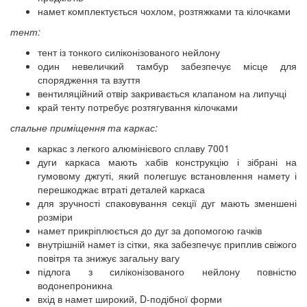
намет комплектується чохлом, розтяжками та кілочками
тент:
тент із тонкого силіконізованого нейлону
один невеличкий тамбур забезпечує місце для
спорядження та взуття
вентиляційний отвір закривається клапаном на липучці
край тенту потребує розтягування кілочками
спальне приміщення та каркас:
каркас з легкого алюмінієвого сплаву 7001
дуги каркаса мають хабів конструкцію і зібрані на
гумовому джгуті, який полегшує встановлення намету і
перешкоджає втраті деталей каркаса
для зручності спаковування секції дуг мають зменшені
розміри
намет прикріплюється до дуг за допомогою гачків
внутрішній намет із сітки, яка забезпечує приплив свіжого
повітря та знижує загальну вагу
підлога з силіконізованого нейлону повністю
водонепроникна
вхід в намет широкий, D-подібної форми