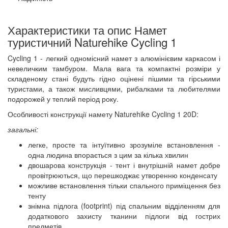
Характеристики та опис Намет
туристичний Naturehike Cycling 1
Cycling 1 - легкий одномісний намет з алюмінієвим каркасом і
невеличким тамбуром. Мала вага та компактні розміри у
складеному стані будуть гідно оцінені пішими та гірськими
туристами, а також мисливцями, рибалками та любителями
подорожей у теплий період року.
Особливості конструкції намету Naturehike Cycling 1 20D:
загальні:
легке, просте та інтуїтивно зрозуміле встановлення -
одна людина впорається з цим за кілька хвилин
двошарова конструкція - тент і внутрішній намет добре
провітрюються, що перешкоджає утворенню конденсату
можливе встановлення тільки спального приміщення без
тенту
знімна підлога (footprint) під спальним відділенням для
додаткового захисту тканини підлоги від гострих
предметів