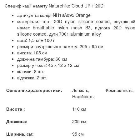
Специфікації намету Naturehike Cloud UP 1 20D:
артикул та колір: NH18A095 Orange
матеріали: тент 20D nylon silicone coated, внутрішній
намет breathable nylon mesh B3, підлога 20D nylon
silicone coated, дуги 7001 aluminium alloy
вага: 1,5 кг ± 100 г
розміри внутрішнього намету: 205 х 95 см
висота: 105 см
довжина тамбура: 60 см
розмір у чохлі: 45 х 12 х 12 см
кілочки: 8 шт.
відтяжки: 2 шт.
Основні характеристики:
Легкість, Компактність,
Надійність
Висота :
110 см
Довжина:
205 см
Ширина, см:
95 см