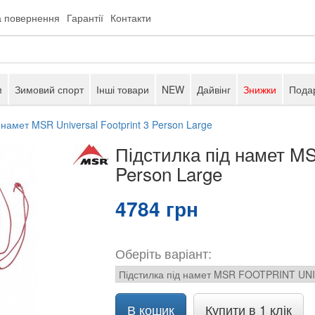
а повернення
Гарантії
Контакти
м
Зимовий спорт
Інші товари
NEW
Дайвінг
Знижки
Подар
 намет MSR Universal Footprint 3 Person Large
Підстилка під намет MSR
Person Large
4784 грн
Оберіть варіант:
В кошик
Купити в 1 клік