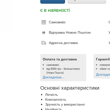
є в наявності
Самовивіз
Відправка Новою Поштою
Адресна доставка
Оплата та доставка
Гаранті
самовивіз
поверне
від
5000 грн
- безкоштовно
обмін т
(Нова Пошта)
Докладні
Докладніше...
Основні характеристики
Легкість
Компактність
Зручність у використанні
Надійність