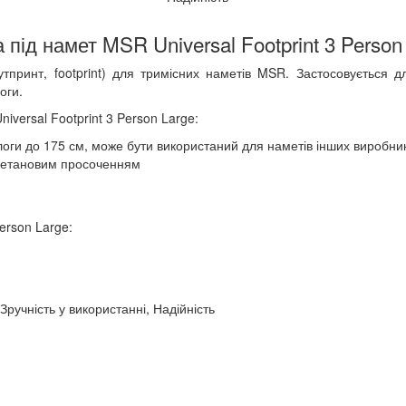
 під намет MSR Universal Footprint 3 Person
футпринт, footprint) для тримісних наметів MSR. Застосовується 
оги.
iversal Footprint 3 Person Large:
ги до 175 см, може бути використаний для наметів інших виробник
уретановим просоченням
erson Large:
 Зручність у використанні, Надійність