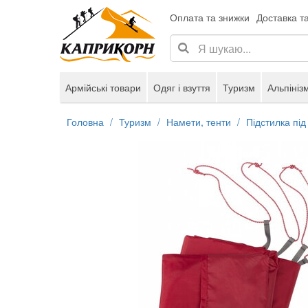
Оплата та знижки
Доставка т
Армійські товари
Одяг і взуття
Туризм
Альпініз
Головна
Туризм
Намети, тенти
Підстилка під