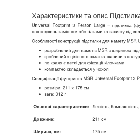
Характеристики та опис Підстилка
Universal Footprint 3 Person Large – підстилка (
пошкоджень камінням або гілками та захисту від вол
Особливості конструкції підстилки для намету MSR Un
розроблений для наметів MSR з шириною підло
зроблений з цілісного шматка тканини з полі
по краях є петлі для фіксації кілочками
компактно складається у чохол
Специфікації футпринта MSR Universal Footprint 3 P
розміри: 211 х 175 см
вага: 312 г
Основні характеристики:
Легкість, Компактність,
Довжина:
211 см
Ширина, см:
175 см