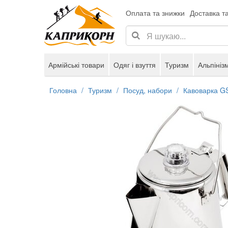
Оплата та знижки
Доставка т
Армійські товари
Одяг і взуття
Туризм
Альпініз
Головна
Туризм
Посуд, набори
Кавоварка GSI