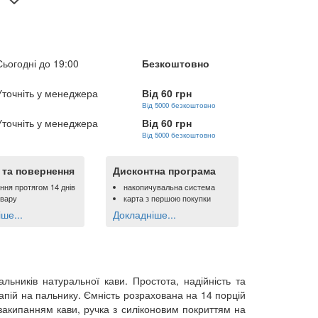
Сьогодні до 19:00
Безкоштовно
Уточніть у менеджера
Від 60 грн
Від 5000 безкоштовно
Уточніть у менеджера
Від 60 грн
Від 5000 безкоштовно
ї та повернення
Дисконтна програма
ння протягом 14 днів
накопичувальна система
овару
карта з першою покупки
ше...
Докладніше...
ьників натуральної кави. Простота, надійність та
напій на пальнику. Ємність розрахована на 14 порцій
 закипанням кави, ручка з силіконовим покриттям на