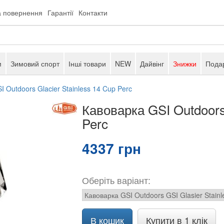
а повернення
Гарантії
Контакти
м
Зимовий спорт
Інші товари
NEW
Дайвінг
Знижки
Подар
 Outdoors Glacier Stainless 14 Cup Perc
Кавоварка GSI Outdoors 
Perc
4337 грн
Оберіть варіант:
В кошик
Купити в 1 клік