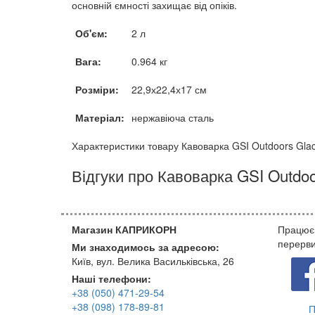
основній ємності захищає від опіків.
Об'єм:
2 л
Вага:
0.964 кг
Розміри:
22,9х22,4х17 см
Матеріал:
нержавіюча сталь
Характеристики товару Кавоварка GSI Outdoors Glac
Відгуки про Кавоварка GSI Outdoor
Магазин КАПРИКОРН
Працюєм
перерви
Ми знаходимось за адресою:
Київ, вул. Велика Васильківська, 26
Наші телефони:
+38 (050) 471-29-54
+38 (098) 178-89-81
П