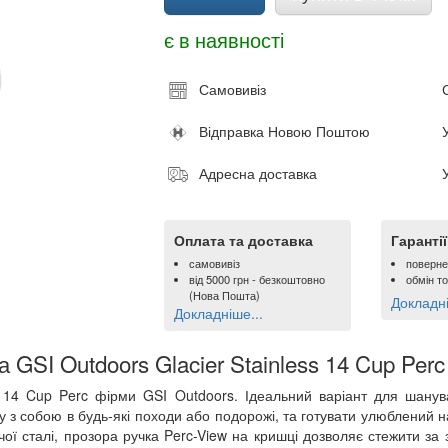
є в наявності
Самовивіз
Відправка Новою Поштою
Адресна доставка
Оплата та доставка
Гаранті
самовивіз
поверне
від
5000 грн
- безкоштовно
обмін т
(Нова Пошта)
Докладні
Докладніше...
 GSI Outdoors Glacier Stainless 14 Cup Perc
s 14 Cup Perc фірми GSI Outdoors. Ідеальний варіант для шанувал
у з собою в будь-які походи або подорожі, та готувати улюблений 
чої сталі, прозора ручка Perc-View на кришці дозволяє стежити за