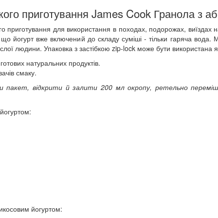
кого приготування James Cook Гранола з а
го приготування для використання в походах, подорожах, виїздах н
що йогурт вже включений до складу суміші - тільки гаряча вода. 
слої людини. Упаковка з застібкою zip-lock може бути використана я
готових натуральних продуктів.
вачів смаку.
и пакет, відкрити й залити 200 мл окропу, ретельно перемі
йогуртом:
икосовим йогуртом: