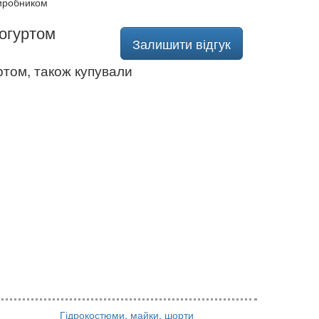
виробником
йогуртом
Залишити відгук
ртом, також купували
Гідрокостюми, майки, шорти