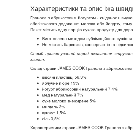
Характеристики та опис Їжа швид
Гранола з абрикосовим йогуртом - сніданок швидко
обов'язкового додавання молока або йогурту, тому 
Пакет містить одну порцію сухого продукту для доро
Виготовлено методом сублімаційного сушіння 
Не містить барвників, консервантів та підсилю
Спосіб приготування: перед вживанням струсит
хвилин.
Склад страви JAMES COOK Гранола з абрикосовим 
вівсяні пластівці 56,3%
яблучне пюре 19%
йогурт абрикосовий натуральний 7,4%
мед натуральний 7%
сухе молоко знежирене 5%
мигдаль 3%
кунжут 1,5%
сіль 0,5%
Характеристики страви JAMES COOK Гранола з абр