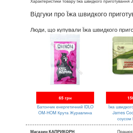
Характеристики товару Їжа швидкого приготування
Відгуки про Їжа швидкого пригот
Люди, що купували Їжа швидкого приг
65 грн
15
Батончик енергетичний IDLO
Їжа швидког
OM-HOM Крута Журавлина
James Coo
соусом 
Магазин КАПРИКОРН
Працюєм