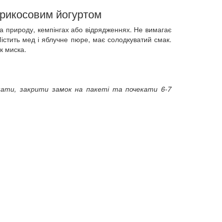
брикосовим йогуртом
а природу, кемпінгах або відрядженнях. Не вимагає
Містить мед і яблучне пюре, має солодкуватий смак.
к миска.
шати, закрити замок на пакеті та почекати 6-7