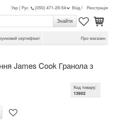
Укр
|
Рус
(050) 471-29-54
Вхід
/
Реєстрація
унковий сертифікат
Про магазин
ання James Cook Гранола з
Код товару:
13602