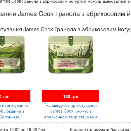
 James Cook Гранола з абрикосовим йогуртом можуть змінюватися 
ування James Cook Гранола з абрикосовим 
отування James Cook Гранола з абрикосовим йогу
0 грн
130 грн
о приготування
Їжа швидкого приготування
k Локшина з
James Cook Кус-кус з
Болоньєзе
апельсином та фісташками
о з 10:00 по 19:00 без
Бажаєте отримувати бонуси за