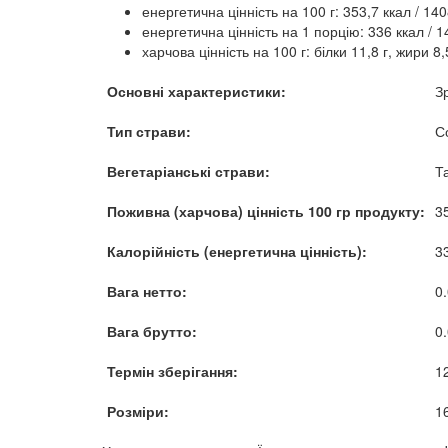
енергетична цінність на 100 г: 353,7 ккал / 14
енергетична цінність на 1 порцію: 336 ккал / 
харчова цінність на 100 г: білки 11,8 г, жири 8,
Основні характеристики:
З
Тип страви:
С
Вегетаріанські страви:
Т
Поживна (харчова) цінність 100 гр продукту:
3
Калорійність (енергетична цінність):
3
Вага нетто:
0.
Вага брутто:
0.
Термін зберігання:
1
Розміри:
1