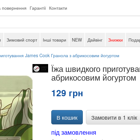
а повернення
Гарантії
Контакти
м
Зимовий спорт
Інші товари
NEW
Дайвінг
Знижки
Подар
риготування James Cook Гранола з абрикосовим йогуртом
Їжа швидкого приготув
абрикосовим йогуртом
129 грн
В кошик
Замовити в 1 клік
під замовлення