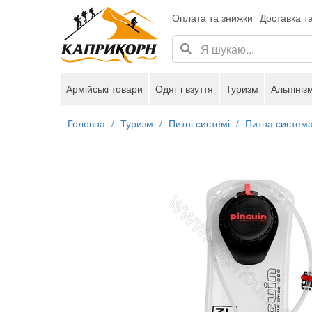
Оплата та знижки
Доставка т
Армійські товари
Одяг і взуття
Туризм
Альпініз
Головна
Туризм
Питні системі
Питна систем