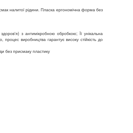
а смак налитої рідини. Пласка ергономічна форма без
здоров'я) з антимікробною обробкою; Її унікальна
о, процес виробництва гарантує високу стійкість до
оди без присмаку пластику