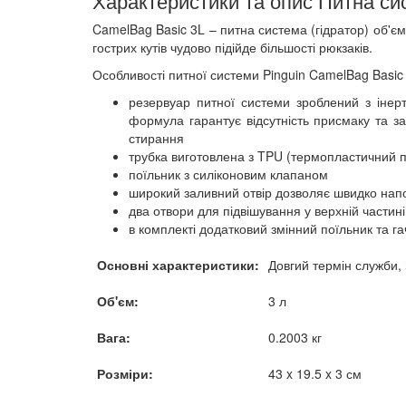
CamelBag Basic 3L – питна система (гідратор) об'єм
гострих кутів чудово підійде більшості рюкзаків.
Особливості питної системи Pinguin CamelBag Basic
резервуар питної системи зроблений з інерт
формула гарантує відсутність присмаку та за
стирання
трубка виготовлена з TPU (термопластичний п
поїльник з силіконовим клапаном
широкий заливний отвір дозволяє швидко напо
два отвори для підвішування у верхній частині
в комплекті додатковий змінний поїльник та г
Основні характеристики:
Довгий термін служби, 
Об'єм:
3 л
Вага:
0.2003 кг
Розміри:
43 x 19.5 x 3 см