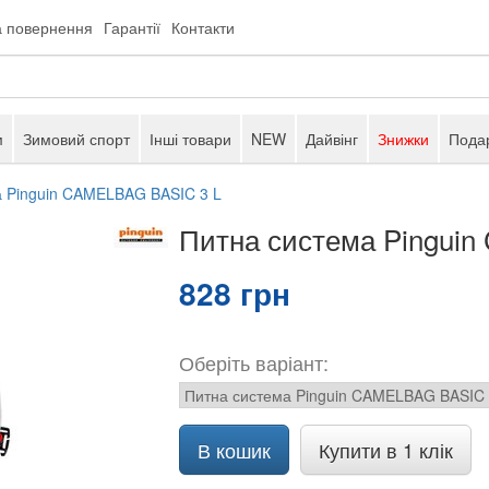
а повернення
Гарантії
Контакти
м
Зимовий спорт
Інші товари
NEW
Дайвінг
Знижки
Подар
а Pinguin CAMELBAG BASIC 3 L
Питна система Pingui
828 грн
Оберіть варіант:
В кошик
Купити в 1 клік