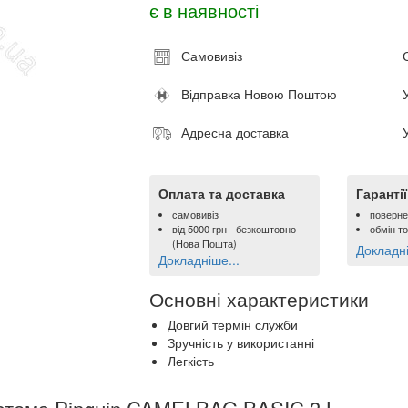
є в наявності
Самовивіз
Відправка Новою Поштою
Адресна доставка
Оплата та доставка
Гаранті
самовивіз
поверне
від
5000 грн
- безкоштовно
обмін т
(Нова Пошта)
Докладні
Докладніше...
Основні характеристики
Довгий термін служби
Зручність у використанні
Легкість
истема Pinguin CAMELBAG BASIC 3 L