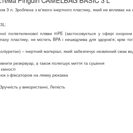
ом 3 л. Зроблена з м'якого інертного пластику, який не впливає н
 3L:
ної поліетиленової плівки mPE (застосовується у сфері охорони 
паху пластику, не містить BPA і нешкідлива для здоров'я; крім тог
оліуретан) – інертний матеріал, який забезпечує незмінний смак в
внити резервуар, а також полегшує миття та сушіння
 ємності
ачок з фіксатором на лямку рюкзака
Зручність у використанні, Легкість