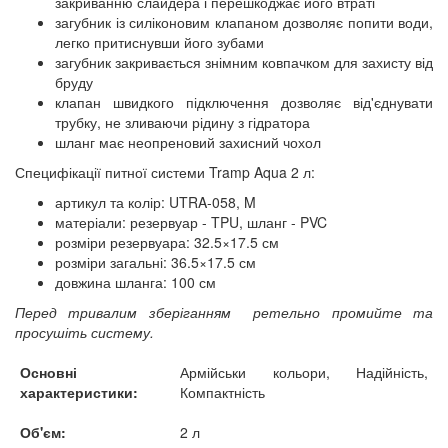
закриванню слайдера і перешкоджає його втраті
загубник із силіконовим клапаном дозволяє попити води,
легко притиснувши його зубами
загубник закривається знімним ковпачком для захисту від
бруду
клапан швидкого підключення дозволяє від'єднувати
трубку, не зливаючи рідину з гідратора
шланг має неопреновий захисний чохол
Специфікації питної системи Tramp Aqua 2 л:
артикул та колір: UTRA-058, M
матеріали: резервуар - TPU, шланг - PVC
розміри резервуара: 32.5×17.5 см
розміри загальні: 36.5×17.5 см
довжина шланга: 100 см
Перед тривалим зберіганням ретельно промийте та
просушіть систему.
Основні
Армійськи кольори, Надійність,
характеристики:
Компактність
Об'єм:
2 л