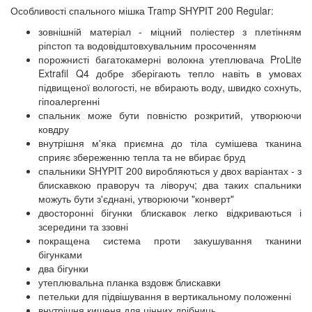
Особливості спального мішка Tramp SHYPIT 200 Regular:
зовнішній матеріал - міцний поліестер з плетінням
ріпстоп та водовідштовхувальним просоченням
порожнисті багатокамерні волокна утеплювача ProLite
Extrafil Q4 добре зберігають тепло навіть в умовах
підвищеної вологості, не вбирають воду, швидко сохнуть,
гіпоалергенні
спальник може бути повністю розкритий, утворюючи
ковдру
внутрішня м'яка приємна до тіла сумішева тканина
сприяє збереженню тепла та не вбирає бруд
спальники SHYPIT 200 виробляються у двох варіантах - з
блискавкою праворуч та ліворуч; два таких спальники
можуть бути з'єднані, утворюючи "конверт"
двосторонні бігунки блискавок легко відкриваються і
зсередини та ззовні
покращена система проти закушування тканини
бігунками
два бігунки
утеплювальна планка вздовж блискавки
петельки для підвішування в вертикальному положенні
внутрішня кишеня для цінних дрібниць