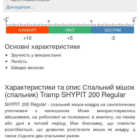
Докладніше...
+t°
-t°
КОМФОРТ
ЛІМІТ
ЕКСТРІМ
+10
+5
-3
Основні характеристики
Зручність у використанні
Легкість
Швидко висихає
Характеристики та опис Спальний мішок
(спальник) Tramp SHYPIT 200 Regular
SHYPIT 200 Regular - спальний мішок-ковдра на синтетичному
утеплювачі з капюшоном. Може використовуватись
військовими, на риболовлі чи полюванні, в кемпінгу, на пікніку
або дачі в теплий період. Має блискавку, що повністю
розстібається, що дозволяє розстелити мішок як ковдру, а
також з'єднати два спальники разом.