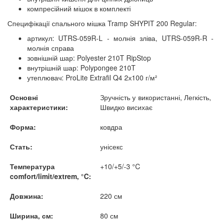
компресійний мішок в комплекті
Специфікації спального мішка Tramp SHYPIT 200 Regular:
артикул: UTRS-059R-L - молнія зліва, UTRS-059R-R -
молнія справа
зовнішній шар: Polyester 210T RipStop
внутрішній шар: Polypongee 210T
утеплювач: ProLite Extrafil Q4 2х100 г/м²
Основні
Зручність у використанні, Легкість,
характеристики:
Швидко висихає
Форма:
ковдра
Стать:
унісекс
Температура
+10/+5/-3 °C
comfort/limit/extrem, °C:
Довжина:
220 см
Ширина, см:
80 см