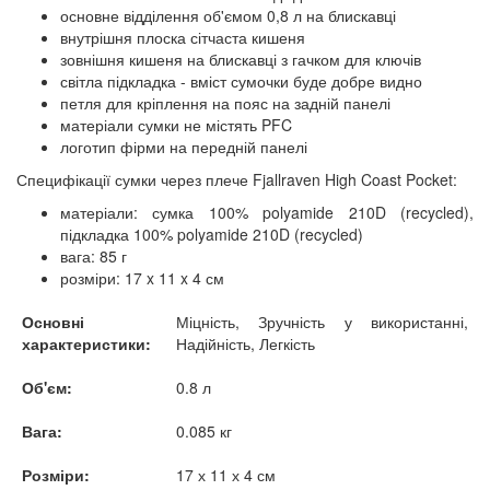
основне відділення об'ємом 0,8 л на блискавці
внутрішня плоска сітчаста кишеня
зовнішня кишеня на блискавці з гачком для ключів
світла підкладка - вміст сумочки буде добре видно
петля для кріплення на пояс на задній панелі
матеріали сумки не містять PFC
логотип фірми на передній панелі
Специфікації сумки через плече Fjallraven High Coast Pocket:
матеріали: сумка 100% polyamide 210D (recycled),
підкладка 100% polyamide 210D (recycled)
вага: 85 г
розміри: 17 x 11 x 4 см
Основні
Міцність, Зручність у використанні,
характеристики:
Надійність, Легкість
Об'єм:
0.8 л
Вага:
0.085 кг
Розміри:
17 х 11 х 4 см