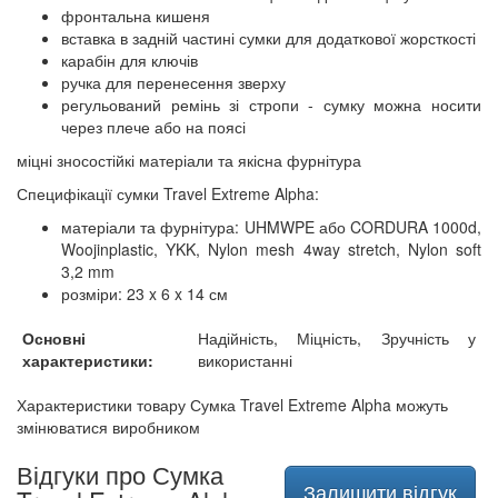
фронтальна кишеня
вставка в задній частині сумки для додаткової жорсткості
карабін для ключів
ручка для перенесення зверху
регульований ремінь зі стропи - сумку можна носити
через плече або на поясі
міцні зносостійкі матеріали та якісна фурнітура
Специфікації сумки Travel Extreme Alpha:
матеріали та фурнітура: UHMWPE або CORDURA 1000d,
Woojinplastic, YKK, Nylon mesh 4way stretch, Nylon soft
3,2 mm
розміри: 23 x 6 x 14 см
Основні
Надійність, Міцність, Зручність у
характеристики:
використанні
Характеристики товару Сумка Travel Extreme Alpha можуть
змінюватися виробником
Відгуки про Сумка
Залишити відгук