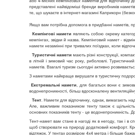
або 4-місних
кемпінгових наметів
для відпочинку до
представлені найвідоміші бренди виробників наметів в
те, що шукаєте в інтернет-магазині Каприкорн (безко
Якщо вам потрібна допомога в придбанні наметів, пр
Кемпінгові намети
являють собою окрему категор
кемпінгах, звідки й назва. Кемпінговий намет - відм
намети незамінні при тривалих поїздках, коли відпоч
Туристичні намети
мають різні конструкції, компак
в літній і зимовий час року, риболовлі. Туристичн
наметів. Взагалі туризм сьогодні активно розвиваєтьс
З наметами найкраще вирушати в туристичну подорож
Екстремальні намети
, для багатьох вони є зимов
водонепроникності, більш вдосконалену вентиляційну 
Тент
. Намети для відпочинку, однак, вимагають над
Але, важливим показником тенту також є щільність
основних показників тенту - це водонепроникність. 
Тент-намет вам стане в нагоді як в негоду, так і в 
щоб створювати на природі додатковий комфорт. Кром
відтяжок. У тентах розміром 4х4 метра і більше баж