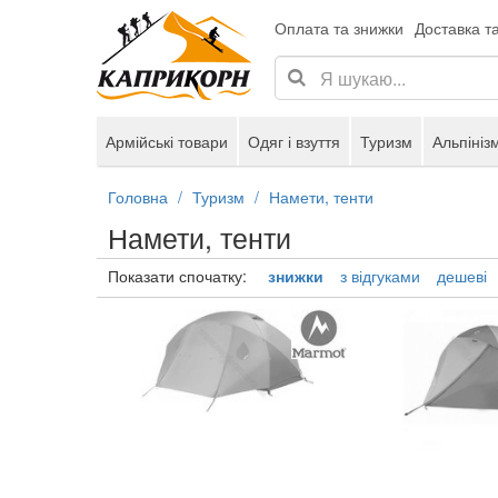
Оплата та знижки
Доставка т
Армійські товари
Одяг і взуття
Туризм
Альпініз
Головна
Туризм
Намети, тенти
Намети, тенти
Показати спочатку:
знижки
з відгуками
дешеві