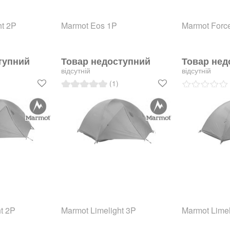
ht 2P
Marmot Eos 1P
Marmot Forc
тупний
Товар недоступний
Товар нед
відсутній
відсутній
(1)
t 2P
Marmot Limelight 3P
Marmot Limel