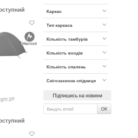
оступний
Каркас
Тип каркаса
Кількість тамбурів
Кількість входів
Кількість спалень
Снігозахисна спідниця
Підпишись на новини
ight 2P
OK
оступний