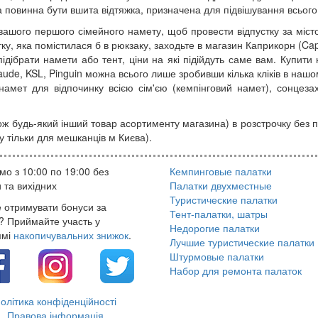
а повинна бути вшита відтяжка, призначена для підвішування всього
шого першого сімейного намету, щоб провести відпустку за місто
латку, яка помістилася б в рюкзаку, заходьте в магазин Каприкорн (
підібрати намети або тент, ціни на які підійдуть саме вам. Купити 
 Vaude, KSL, Pinguin можна всього лише зробивши кілька кліків в на
намет для відпочинку всією сім'єю (кемпінговий намет), сонцеза
ож будь-який інший товар асортименту магазина) в розстрочку без 
у тільки для мешканців м Києва).
о з 10:00 по 19:00 без
Кемпинговые палатки
 та вихідних
Палатки двухместные
Туристические палатки
 отримувати бонуси за
Тент-палатки, шатры
? Приймайте участь у
Недорогие палатки
ммі
накопичувальних знижок
.
Лучшие туристические палатки
Штурмовые палатки
Набор для ремонта палаток
олітика конфіденційності
Правова інформація