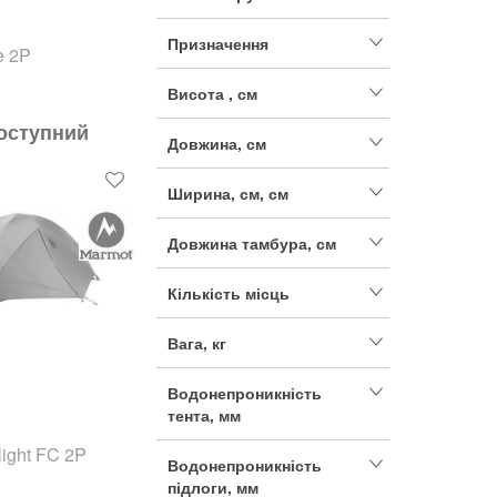
Призначення
e 2P
Висота , см
оступний
Довжина, см
Ширина, см, см
Довжина тамбура, см
Кількість місць
Вага, кг
Водонепроникність
тента, мм
ight FC 2P
Водонепроникність
підлоги, мм