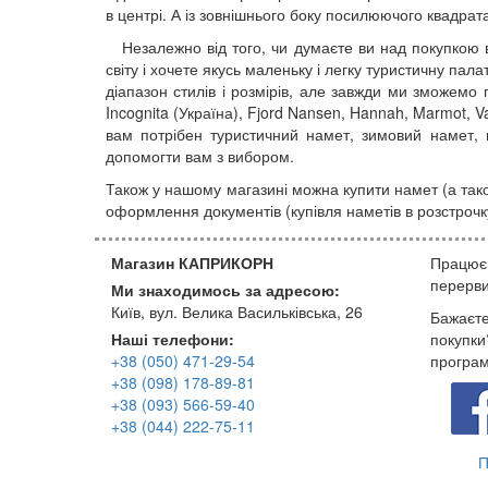
в центрі. А із зовнішнього боку посилюючого квадрат
Незалежно від того, чи думаєте ви над покупкою ва
світу і хочете якусь маленьку і легку туристичну па
діапазон стилів і розмірів, але завжди ми зможемо 
Incognita (Україна), Fjord Nansen, Hannah, Marmot,
вам потрібен туристичний намет, зимовий намет, 
допомогти вам з вибором.
Також у нашому магазині можна купити намет (а так
оформлення документів (купівля наметів в розстрочк
Магазин КАПРИКОРН
Працюєм
перерви
Ми знаходимось за адресою:
Київ, вул. Велика Васильківська, 26
Бажаєте
Наші телефони:
покупки
+38 (050) 471-29-54
програ
+38 (098) 178-89-81
+38 (093) 566-59-40
+38 (044) 222-75-11
П