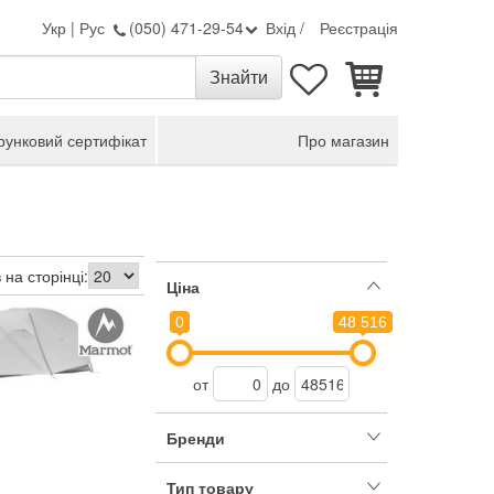
Укр
|
Рус
(050) 471-29-54
Вхід
/
Реєстрація
унковий сертифікат
Про магазин
 на сторінці:
Ціна
0
48 516
от
до
Бренди
Тип товару