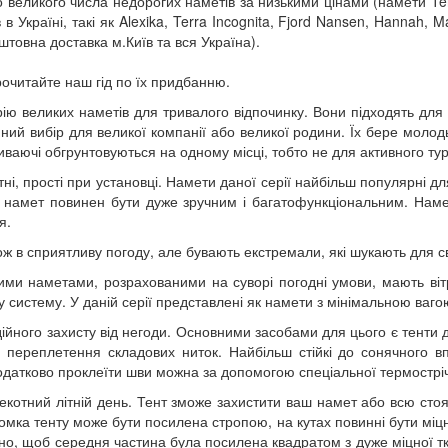
 великого числа недорогих наметів за низькими цінами (намети Terr
 Україні, такі як Alexika, Terra Incognita, Fjord Nansen, Hannah, 
штовна доставка м.Київ та вся Україна).
очитайте наш гід по їх придбанню.
ію великих наметів для тривалого відпочинку. Вони підходять для
інний вибір для великої компанії або великої родини. Їх бере молод
иваючі обгрунтовуються на одному місці, тобто не для активного ту
тні, прості при установці. Намети даної серії найбільш популярні д
ий намет повинен бути дуже зручним і багатофункціональним. Нам
я.
 в сприятливу погоду, але бувають екстремали, які шукають для св
ими наметами, розрахованими на суворі погодні умови, мають вітрос
систему. У даній серії представлені як намети з мінімальною вагою
ійного захисту від негоди. Основними засобами для цього є тенти д
 переплетення складових ниток. Найбільш стійкі до сонячного вп
Додатково проклеїти шви можна за допомогою спеціальної термострі
спекотний літній день. Тент зможе захистити ваш намет або всю сто
ка тенту може бути посилена стропою, на кутах повинні бути міцні
ано, щоб середня частина була посилена квадратом з дуже міцної т