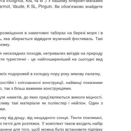
a Incognita, KSL та ін .) У нашому інтернет-магазині
Marmot, Vaude, K SL, Pinguin. Ви обов'язково знайдете
 розміщення в наметових таборах на березі моря і в
ь, яка збирається відвідати музичний фестиваль. Такі
ризму.
ля нескладних походів, нетривалих виїздів на природу
ети туристичні - це найпоширеніший на сьогодні вид
оїх подорожей в холодну пору року зимову палатку.
тійкі і снігозахисні конструкції, найвищі показники
, так з більш важкими конструкціями.
ля наметів, до яких пред'являються вимоги міцності.
ливу такі матеріали як поліестер і нейлон. Один з
чки.
янку від дощу, від нещадного сонця. Тенти покликані,
 петлі для розтяжок. У комплект також входить набір
канини для того, щоб можна було встановити підпірку