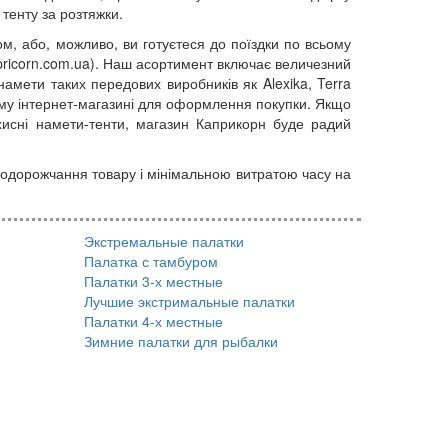
 тенту за розтяжки.
м, або, можливо, ви готуєтеся до поїздки по всьому
Capricorn.com.ua). Наш асортимент включає величезний
намети таких передових виробників як Alexika, Terra
шому інтернет-магазині для оформлення покупки. Якщо
хисні намети-тенти, магазин Каприкорн буде радий
подорожчання товару і мінімальною витратою часу на
Экстремальные палатки
Палатка с тамбуром
Палатки 3-х местные
Лучшие экстримальные палатки
Палатки 4-х местные
Зимние палатки для рыбалки